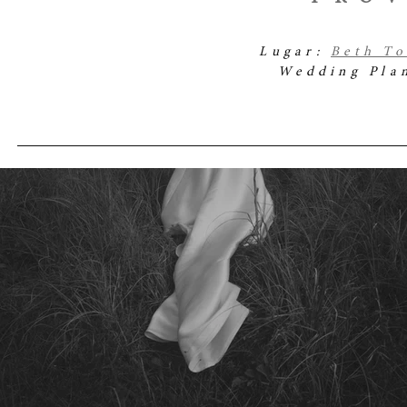
Lugar:
Beth T
Wedding Pla