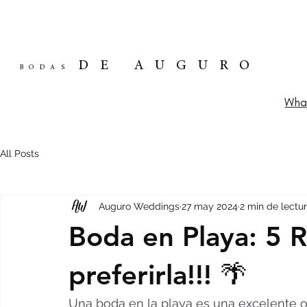
DE AUGURO
BODAS
Wha
All Posts
Auguro Weddings
27 may 2024
2 min de lectu
Boda en Playa: 5 
preferirla!!! 🌴
Una boda en la playa es una excelente o