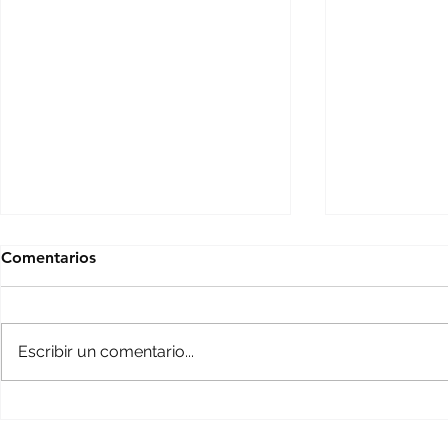
Comentarios
Escribir un comentario...
Boda de Destino Hindú en
Una Boda d
Antigua Guatemala
Antigua Gu